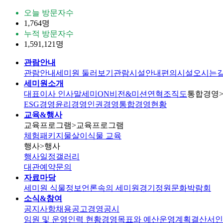
오늘 방문자수
1,764명
누적 방문자수
1,591,121명
관람안내
관람안내
세미원 둘러보기
관람시설안내
편의시설
오시는
세미원소개
대표이사 인사말
세미ON
비전&미션
연혁
조직도
통합경영
ESG경영
윤리경영
인권경영
통합경영현황
교육&행사
교육프로그램
>교육프로그램
체험패키지
물살이식물 교육
행사
>행사
행사일정
갤러리
대관
예약문의
자료마당
세미원 식물정보
언론속의 세미원
경기정원문화박람회
소식&참여
공지사항
채용공고
경영공시
임원 및 운영인력 현황
경영목표와 예산운영계획
결산서
인