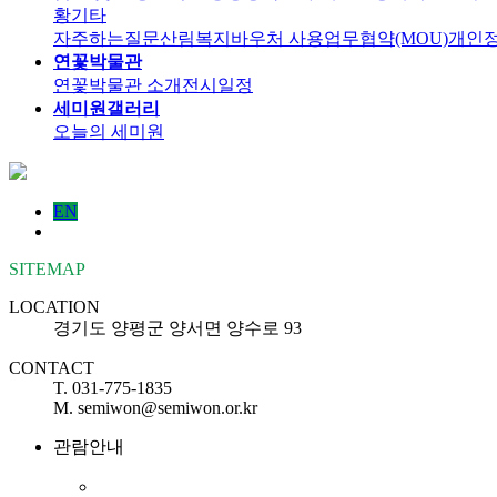
황
기타
자주하는질문
산림복지바우처 사용
업무협약(MOU)
개인정
연꽃박물관
연꽃박물관 소개
전시일정
세미원갤러리
오늘의 세미원
EN
SITEMAP
LOCATION
경기도 양평군 양서면 양수로 93
CONTACT
T. 031-775-1835
M. semiwon@semiwon.or.kr
관람안내