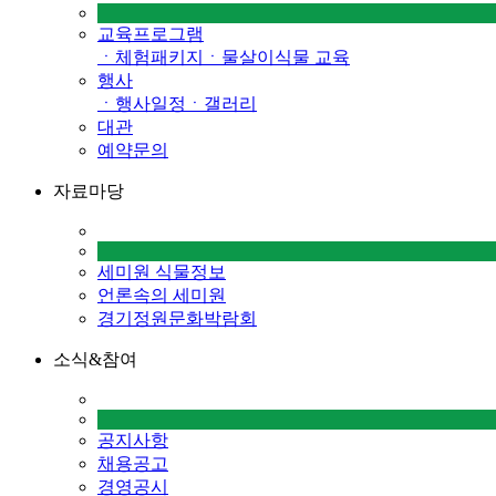
교육프로그램
ㆍ체험패키지
ㆍ물살이식물 교육
행사
ㆍ행사일정
ㆍ갤러리
대관
예약문의
자료마당
세미원 식물정보
언론속의 세미원
경기정원문화박람회
소식&참여
공지사항
채용공고
경영공시