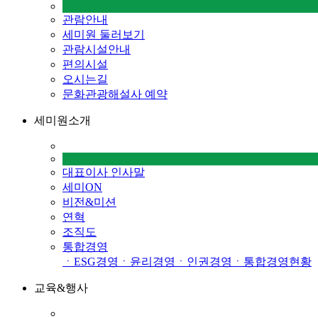
관람안내
세미원 둘러보기
관람시설안내
편의시설
오시는길
문화관광해설사 예약
세미원소개
대표이사 인사말
세미ON
비전&미션
연혁
조직도
통합경영
ㆍESG경영
ㆍ윤리경영
ㆍ인권경영
ㆍ통합경영현황
교육&행사