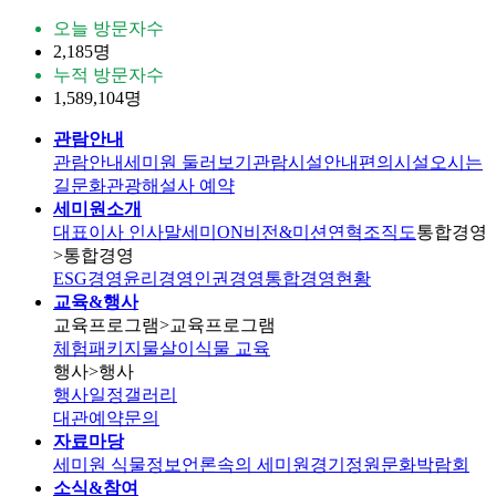
오늘 방문자수
2,185명
누적 방문자수
1,589,104명
관람안내
관람안내
세미원 둘러보기
관람시설안내
편의시설
오시는
길
문화관광해설사 예약
세미원소개
대표이사 인사말
세미ON
비전&미션
연혁
조직도
통합경영
>통합경영
ESG경영
윤리경영
인권경영
통합경영현황
교육&행사
교육프로그램
>교육프로그램
체험패키지
물살이식물 교육
행사
>행사
행사일정
갤러리
대관
예약문의
자료마당
세미원 식물정보
언론속의 세미원
경기정원문화박람회
소식&참여