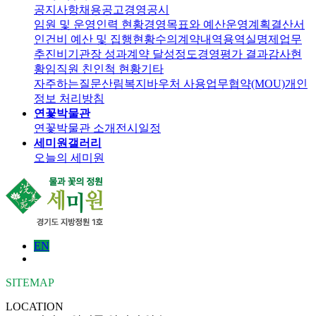
공지사항
채용공고
경영공시
임원 및 운영인력 현황
경영목표와 예산운영계획
결산서
인건비 예산 및 집행현황
수의계약내역
용역실명제
업무
추진비
기관장 성과계약 달성정도
경영평가 결과
감사현
황
임직원 친인척 현황
기타
자주하는질문
산림복지바우처 사용
업무협약(MOU)
개인
정보 처리방침
연꽃박물관
연꽃박물관 소개
전시일정
세미원갤러리
오늘의 세미원
EN
SITEMAP
LOCATION