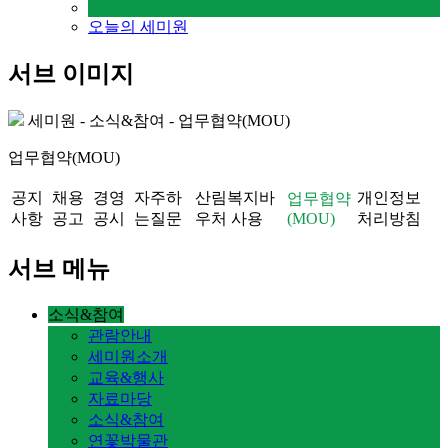
오늘의 세미원
서브 이미지
세미원 - 소식&참여 - 업무협약(MOU)
업무협약(MOU)
공지
채용
경영
자주하
산림복지바
개인정보
업무협약
사항
공고
공시
는질문
우처 사용
(MOU)
처리방침
서브 메뉴
소식&참여
관람안내
세미원소개
교육&행사
자료마당
소식&참여
연꽃박물관