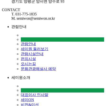
경기도 양평군 양서면 양수로 93
CONTACT
T. 031-775-1835
M. semiwon@semiwon.or.kr
관람안내
관람안내
세미원 둘러보기
관람시설안내
편의시설
오시는길
문화관광해설사 예약
세미원소개
대표이사 인사말
세미ON
비전&미션