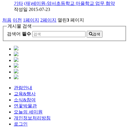
기타
(재)세미원-양서초등학교 마을학교 업무 협약
작성일
2015-07-23
처음
이전
1
페이지
2
페이지
열린
3
페이지
게시물 검색
검색어
필수
검색
관람안내
교육&행사
소식&참여
연꽃박물관
오늘의 세미원
개인정보처리방침
로그인