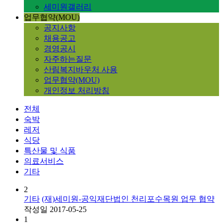
세미원갤러리
업무협약(MOU)
공지사항
채용공고
경영공시
자주하는질문
산림복지바우처 사용
업무협약(MOU)
개인정보 처리방침
전체
숙박
레저
식당
특산물 및 식품
의료서비스
기타
2
기타
(재)세미원-공익재단법인 천리포수목원 업무 협약
작성일
2017-05-25
1