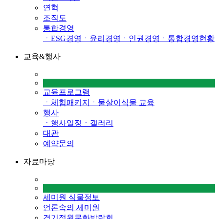
연혁
조직도
통합경영
ㆍESG경영
ㆍ윤리경영
ㆍ인권경영
ㆍ통합경영현황
교육&행사
교육프로그램
ㆍ체험패키지
ㆍ물살이식물 교육
행사
ㆍ행사일정
ㆍ갤러리
대관
예약문의
자료마당
세미원 식물정보
언론속의 세미원
경기정원문화박람회