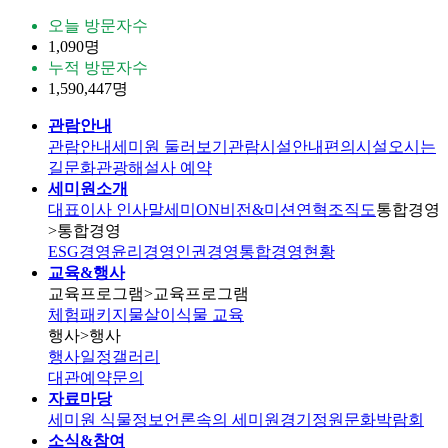
오늘 방문자수
1,090명
누적 방문자수
1,590,447명
관람안내
관람안내
세미원 둘러보기
관람시설안내
편의시설
오시는
길
문화관광해설사 예약
세미원소개
대표이사 인사말
세미ON
비전&미션
연혁
조직도
통합경영
>통합경영
ESG경영
윤리경영
인권경영
통합경영현황
교육&행사
교육프로그램
>교육프로그램
체험패키지
물살이식물 교육
행사
>행사
행사일정
갤러리
대관
예약문의
자료마당
세미원 식물정보
언론속의 세미원
경기정원문화박람회
소식&참여