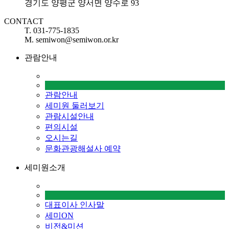
경기도 양평군 양서면 양수로 93
CONTACT
T. 031-775-1835
M. semiwon@semiwon.or.kr
관람안내
관람안내
세미원 둘러보기
관람시설안내
편의시설
오시는길
문화관광해설사 예약
세미원소개
대표이사 인사말
세미ON
비전&미션