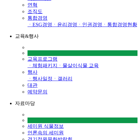
연혁
조직도
통합경영
ㆍESG경영
ㆍ윤리경영
ㆍ인권경영
ㆍ통합경영현황
교육&행사
교육프로그램
ㆍ체험패키지
ㆍ물살이식물 교육
행사
ㆍ행사일정
ㆍ갤러리
대관
예약문의
자료마당
세미원 식물정보
언론속의 세미원
경기정원문화박람회