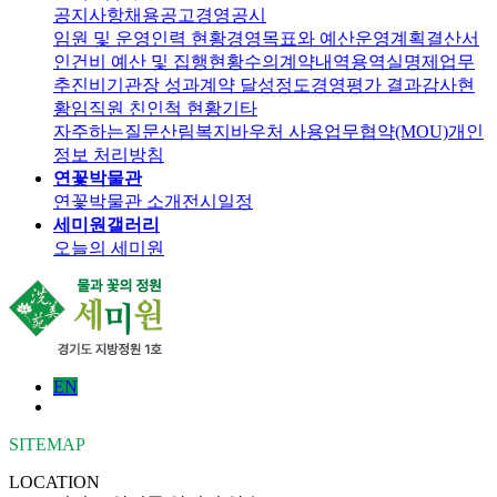
공지사항
채용공고
경영공시
임원 및 운영인력 현황
경영목표와 예산운영계획
결산서
인건비 예산 및 집행현황
수의계약내역
용역실명제
업무
추진비
기관장 성과계약 달성정도
경영평가 결과
감사현
황
임직원 친인척 현황
기타
자주하는질문
산림복지바우처 사용
업무협약(MOU)
개인
정보 처리방침
연꽃박물관
연꽃박물관 소개
전시일정
세미원갤러리
오늘의 세미원
EN
SITEMAP
LOCATION