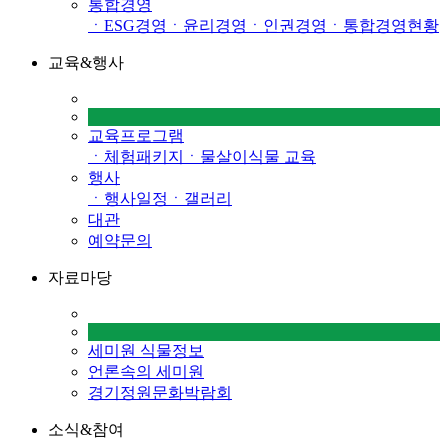
통합경영
ㆍESG경영
ㆍ윤리경영
ㆍ인권경영
ㆍ통합경영현황
교육&행사
교육프로그램
ㆍ체험패키지
ㆍ물살이식물 교육
행사
ㆍ행사일정
ㆍ갤러리
대관
예약문의
자료마당
세미원 식물정보
언론속의 세미원
경기정원문화박람회
소식&참여