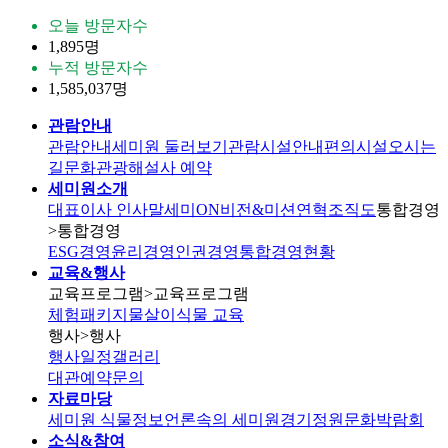
오늘 방문자수
1,895명
누적 방문자수
1,585,037명
관람안내
관람안내
세미원 둘러보기
관람시설안내
편의시설
오시는
길
문화관광해설사 예약
세미원소개
대표이사 인사말
세미ON
비전&미션
연혁
조직도
통합경영
>통합경영
ESG경영
윤리경영
인권경영
통합경영현황
교육&행사
교육프로그램
>교육프로그램
체험패키지
물살이식물 교육
행사
>행사
행사일정
갤러리
대관
예약문의
자료마당
세미원 식물정보
언론속의 세미원
경기정원문화박람회
소식&참여