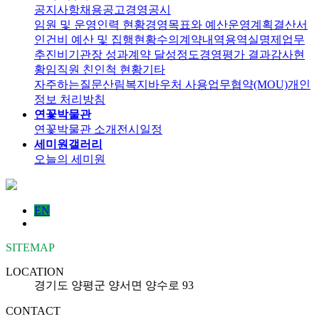
공지사항
채용공고
경영공시
임원 및 운영인력 현황
경영목표와 예산운영계획
결산서
인건비 예산 및 집행현황
수의계약내역
용역실명제
업무
추진비
기관장 성과계약 달성정도
경영평가 결과
감사현
황
임직원 친인척 현황
기타
자주하는질문
산림복지바우처 사용
업무협약(MOU)
개인
정보 처리방침
연꽃박물관
연꽃박물관 소개
전시일정
세미원갤러리
오늘의 세미원
EN
SITEMAP
LOCATION
경기도 양평군 양서면 양수로 93
CONTACT