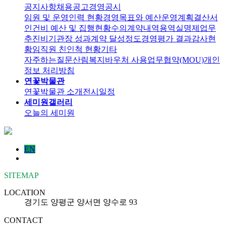
공지사항
채용공고
경영공시
임원 및 운영인력 현황
경영목표와 예산운영계획
결산서
인건비 예산 및 집행현황
수의계약내역
용역실명제
업무
추진비
기관장 성과계약 달성정도
경영평가 결과
감사현
황
임직원 친인척 현황
기타
자주하는질문
산림복지바우처 사용
업무협약(MOU)
개인
정보 처리방침
연꽃박물관
연꽃박물관 소개
전시일정
세미원갤러리
오늘의 세미원
EN
SITEMAP
LOCATION
경기도 양평군 양서면 양수로 93
CONTACT