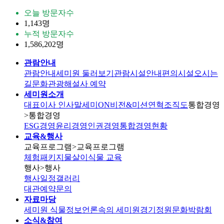
오늘 방문자수
1,143명
누적 방문자수
1,586,202명
관람안내
관람안내
세미원 둘러보기
관람시설안내
편의시설
오시는
길
문화관광해설사 예약
세미원소개
대표이사 인사말
세미ON
비전&미션
연혁
조직도
통합경영
>통합경영
ESG경영
윤리경영
인권경영
통합경영현황
교육&행사
교육프로그램
>교육프로그램
체험패키지
물살이식물 교육
행사
>행사
행사일정
갤러리
대관
예약문의
자료마당
세미원 식물정보
언론속의 세미원
경기정원문화박람회
소식&참여