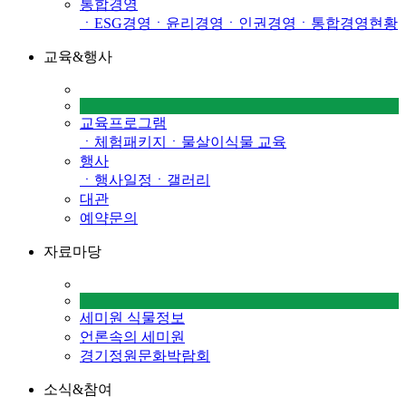
통합경영
ㆍESG경영
ㆍ윤리경영
ㆍ인권경영
ㆍ통합경영현황
교육&행사
교육프로그램
ㆍ체험패키지
ㆍ물살이식물 교육
행사
ㆍ행사일정
ㆍ갤러리
대관
예약문의
자료마당
세미원 식물정보
언론속의 세미원
경기정원문화박람회
소식&참여