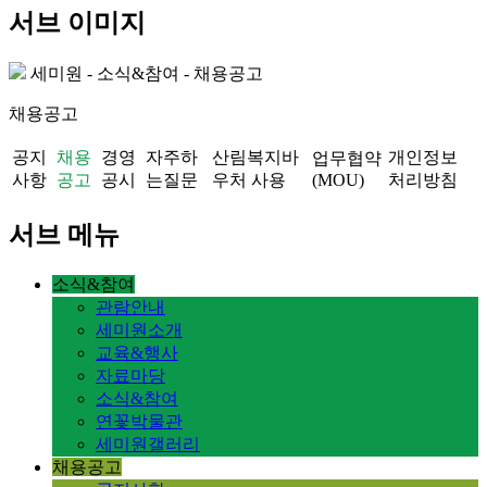
서브 이미지
세미원 - 소식&참여 - 채용공고
채용공고
공지
채용
경영
자주하
산림복지바
개인정보
업무협약
사항
공고
공시
는질문
우처 사용
(MOU)
처리방침
서브 메뉴
소식&참여
관람안내
세미원소개
교육&행사
자료마당
소식&참여
연꽃박물관
세미원갤러리
채용공고