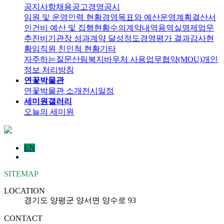
공지사항
채용공고
경영공시
임원 및 운영인력 현황
경영목표와 예산운영계획
결산서
인건비 예산 및 집행현황
수의계약내역
용역실명제
업무
추진비
기관장 성과계약 달성정도
경영평가 결과
감사현
황
임직원 친인척 현황
기타
자주하는질문
산림복지바우처 사용
업무협약(MOU)
개인
정보 처리방침
연꽃박물관
연꽃박물관 소개
전시일정
세미원갤러리
오늘의 세미원
EN
SITEMAP
LOCATION
경기도 양평군 양서면 양수로 93
CONTACT