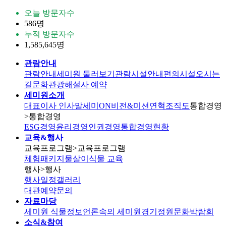
오늘 방문자수
586명
누적 방문자수
1,585,645명
관람안내
관람안내
세미원 둘러보기
관람시설안내
편의시설
오시는
길
문화관광해설사 예약
세미원소개
대표이사 인사말
세미ON
비전&미션
연혁
조직도
통합경영
>통합경영
ESG경영
윤리경영
인권경영
통합경영현황
교육&행사
교육프로그램
>교육프로그램
체험패키지
물살이식물 교육
행사
>행사
행사일정
갤러리
대관
예약문의
자료마당
세미원 식물정보
언론속의 세미원
경기정원문화박람회
소식&참여