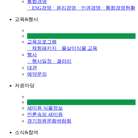
통합경영
ㆍESG경영
ㆍ윤리경영
ㆍ인권경영
ㆍ통합경영현황
교육&행사
교육프로그램
ㆍ체험패키지
ㆍ물살이식물 교육
행사
ㆍ행사일정
ㆍ갤러리
대관
예약문의
자료마당
세미원 식물정보
언론속의 세미원
경기정원문화박람회
소식&참여