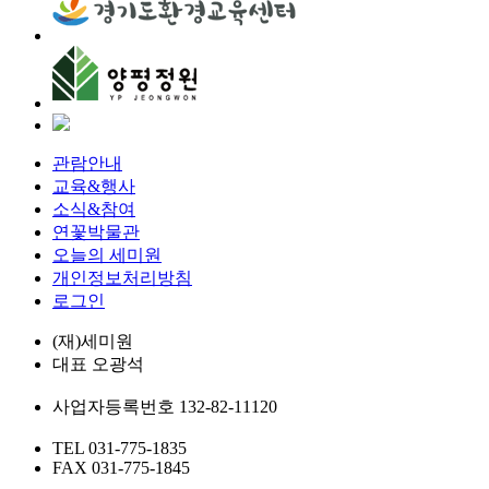
관람안내
교육&행사
소식&참여
연꽃박물관
오늘의 세미원
개인정보처리방침
로그인
(재)세미원
대표
오광석
사업자등록번호
132-82-11120
TEL
031-775-1835
FAX
031-775-1845