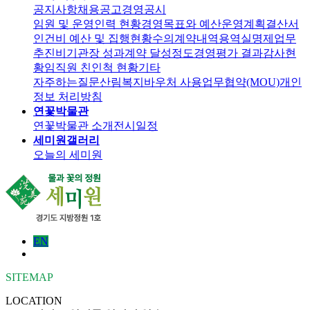
공지사항
채용공고
경영공시
임원 및 운영인력 현황
경영목표와 예산운영계획
결산서
인건비 예산 및 집행현황
수의계약내역
용역실명제
업무
추진비
기관장 성과계약 달성정도
경영평가 결과
감사현
황
임직원 친인척 현황
기타
자주하는질문
산림복지바우처 사용
업무협약(MOU)
개인
정보 처리방침
연꽃박물관
연꽃박물관 소개
전시일정
세미원갤러리
오늘의 세미원
EN
SITEMAP
LOCATION