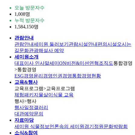
오늘 방문자수
1,008명
누적 방문자수
1,584,150명
관람안내
관람안내
세미원 둘러보기
관람시설안내
편의시설
오시는
길
문화관광해설사 예약
세미원소개
대표이사 인사말
세미ON
비전&미션
연혁
조직도
통합경영
>통합경영
ESG경영
윤리경영
인권경영
통합경영현황
교육&행사
교육프로그램
>교육프로그램
체험패키지
물살이식물 교육
행사
>행사
행사일정
갤러리
대관
예약문의
자료마당
세미원 식물정보
언론속의 세미원
경기정원문화박람회
소식&참여