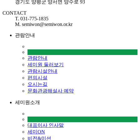
경기도 양평군 양서면 양수로 93
CONTACT
T. 031-775-1835
M. semiwon@semiwon.or.kr
관람안내
관람안내
세미원 둘러보기
관람시설안내
편의시설
오시는길
문화관광해설사 예약
세미원소개
대표이사 인사말
세미ON
비전&미션