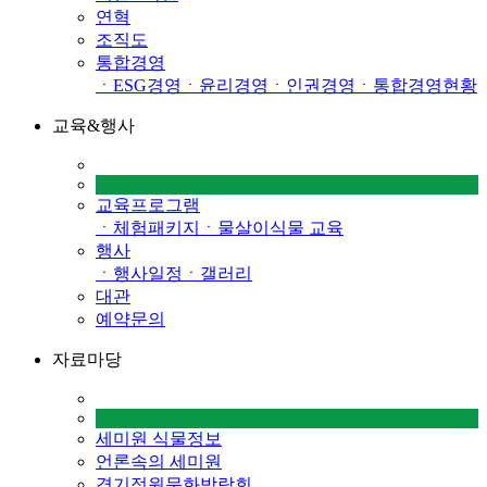
연혁
조직도
통합경영
ㆍESG경영
ㆍ윤리경영
ㆍ인권경영
ㆍ통합경영현황
교육&행사
교육프로그램
ㆍ체험패키지
ㆍ물살이식물 교육
행사
ㆍ행사일정
ㆍ갤러리
대관
예약문의
자료마당
세미원 식물정보
언론속의 세미원
경기정원문화박람회