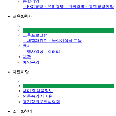
통합경영
ㆍESG경영
ㆍ윤리경영
ㆍ인권경영
ㆍ통합경영현황
교육&행사
교육프로그램
ㆍ체험패키지
ㆍ물살이식물 교육
행사
ㆍ행사일정
ㆍ갤러리
대관
예약문의
자료마당
세미원 식물정보
언론속의 세미원
경기정원문화박람회
소식&참여