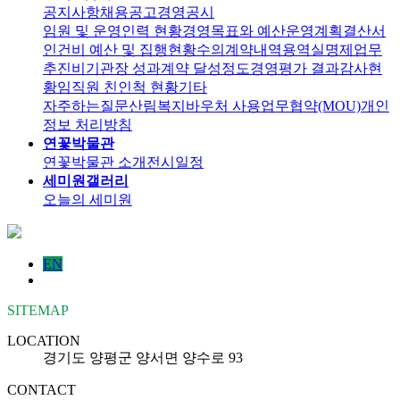
공지사항
채용공고
경영공시
임원 및 운영인력 현황
경영목표와 예산운영계획
결산서
인건비 예산 및 집행현황
수의계약내역
용역실명제
업무
추진비
기관장 성과계약 달성정도
경영평가 결과
감사현
황
임직원 친인척 현황
기타
자주하는질문
산림복지바우처 사용
업무협약(MOU)
개인
정보 처리방침
연꽃박물관
연꽃박물관 소개
전시일정
세미원갤러리
오늘의 세미원
EN
SITEMAP
LOCATION
경기도 양평군 양서면 양수로 93
CONTACT