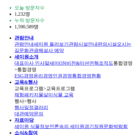
오늘 방문자수
1,232명
누적 방문자수
1,590,589명
관람안내
관람안내
세미원 둘러보기
관람시설안내
편의시설
오시는
길
문화관광해설사 예약
세미원소개
대표이사 인사말
세미ON
비전&미션
연혁
조직도
통합경영
>통합경영
ESG경영
윤리경영
인권경영
통합경영현황
교육&행사
교육프로그램
>교육프로그램
체험패키지
물살이식물 교육
행사
>행사
행사일정
갤러리
대관
예약문의
자료마당
세미원 식물정보
언론속의 세미원
경기정원문화박람회
소식&참여