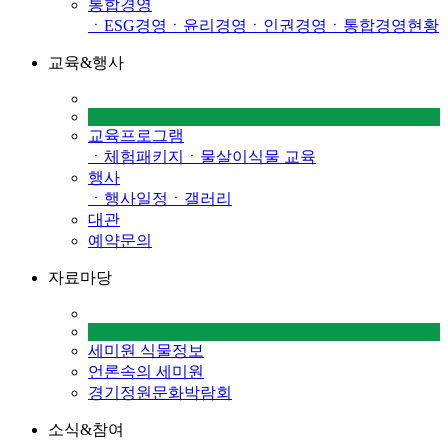
통합경영
ㆍESG경영
ㆍ윤리경영
ㆍ인권경영
ㆍ통합경영현황
교육&행사
교육프로그램
ㆍ체험패키지
ㆍ물살이식물 교육
행사
ㆍ행사일정
ㆍ갤러리
대관
예약문의
자료마당
세미원 식물정보
언론속의 세미원
경기정원문화박람회
소식&참여