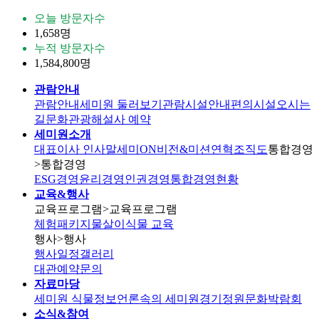
오늘 방문자수
1,658명
누적 방문자수
1,584,800명
관람안내
관람안내
세미원 둘러보기
관람시설안내
편의시설
오시는
길
문화관광해설사 예약
세미원소개
대표이사 인사말
세미ON
비전&미션
연혁
조직도
통합경영
>통합경영
ESG경영
윤리경영
인권경영
통합경영현황
교육&행사
교육프로그램
>교육프로그램
체험패키지
물살이식물 교육
행사
>행사
행사일정
갤러리
대관
예약문의
자료마당
세미원 식물정보
언론속의 세미원
경기정원문화박람회
소식&참여