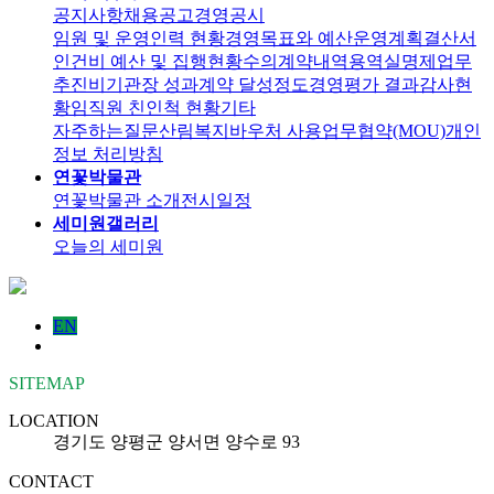
공지사항
채용공고
경영공시
임원 및 운영인력 현황
경영목표와 예산운영계획
결산서
인건비 예산 및 집행현황
수의계약내역
용역실명제
업무
추진비
기관장 성과계약 달성정도
경영평가 결과
감사현
황
임직원 친인척 현황
기타
자주하는질문
산림복지바우처 사용
업무협약(MOU)
개인
정보 처리방침
연꽃박물관
연꽃박물관 소개
전시일정
세미원갤러리
오늘의 세미원
EN
SITEMAP
LOCATION
경기도 양평군 양서면 양수로 93
CONTACT